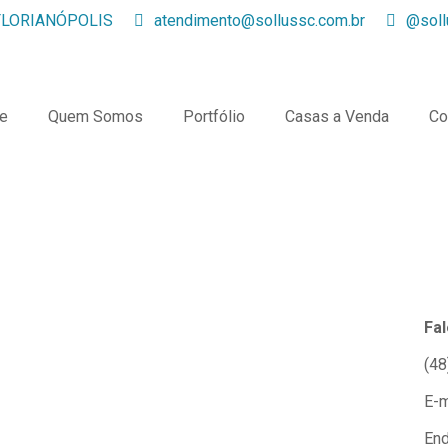
 FLORIANÓPOLIS
atendimento@sollussc.com.br
@soll
e
Quem Somos
Portfólio
Casas a Venda
Co
Fa
(48
E-m
End