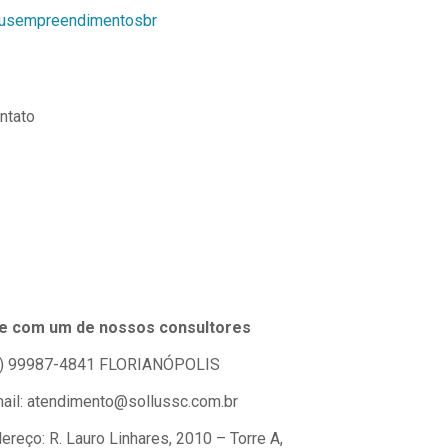
usempreendimentosbr
ntato
le com um de nossos consultores
) 99987-4841
FLORIANÓPOLIS
ail: atendimento@sollussc.com.br
ereço: R. Lauro Linhares, 2010 – Torre A,