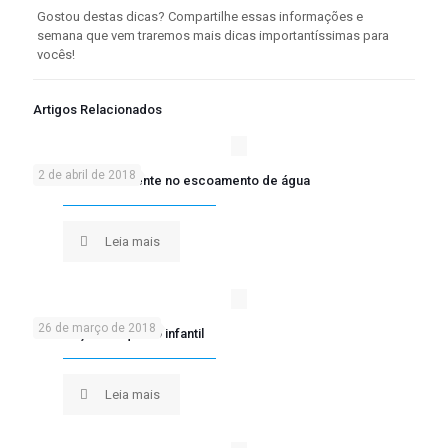
Gostou destas dicas? Compartilhe essas informações e
semana que vem traremos mais dicas importantíssimas para
vocês!
Artigos Relacionados
2 de abril de 2018
Ralo linear é eficiente no escoamento de água
Leia mais
26 de março de 2018
Decoração do quarto infantil
Leia mais