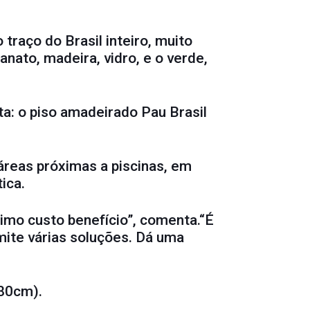
traço do Brasil inteiro, muito
nato, madeira, vidro, e o verde,
ta: o piso amadeirado Pau Brasil
áreas próximas a piscinas, em
ica.
imo custo benefício”, comenta.“É
rmite várias soluções. Dá uma
x80cm).