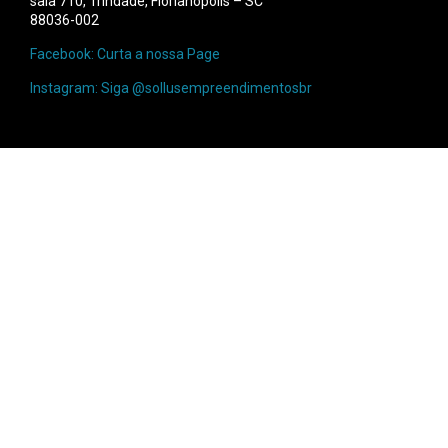
sala 710, Trindade, Florianópolis – SC
88036-002
Facebook: Curta a nossa Page
Instagram: Siga @sollusempreendimentosbr