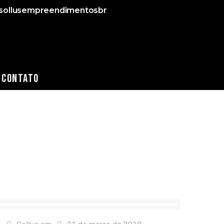
ollusempreendimentosbr
Contato