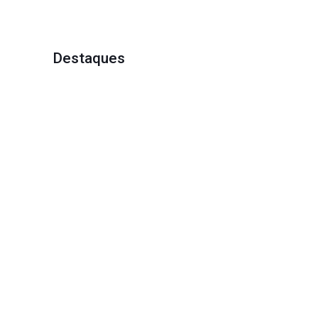
Destaques
2 de abril de 2018
26 de mar
Ralo linear é eficiente no
Decora
escoamento de água
Leia mais