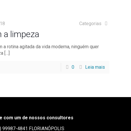
018
Categorias
m a limpeza
 a rotina agitada da vida moderna, ninguém quer
za
[…]
0
Leia mais
le com um de nossos consultores
) 99987-4841
FLORIANÓPOLIS