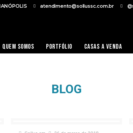
RIANÓPOLIS
atendimento@sollussc.com.br
@s
Quem Somos
Portfólio
Casas a Venda
BLOG