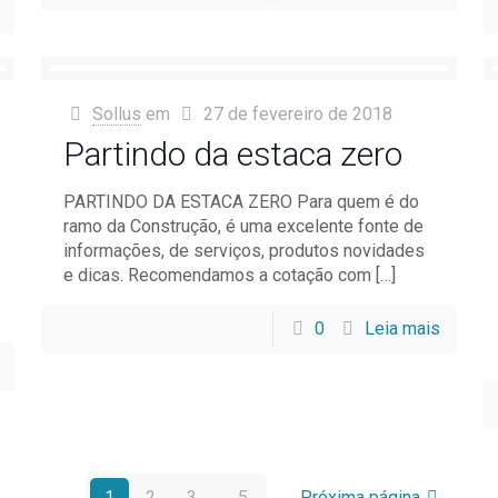
Sollus
em
27 de fevereiro de 2018
Partindo da estaca zero
PARTINDO DA ESTACA ZERO Para quem é do
ramo da Construção, é uma excelente fonte de
informações, de serviços, produtos novidades
e dicas. Recomendamos a cotação com
[…]
0
Leia mais
1
2
3
...
5
Próxima página