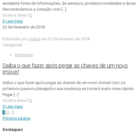
excelente fonte de informações, de serviços, produtos novidades e dicas.
Recomendamos a cotação com
[…]
Gostou disso?
0
0
Leia mais
22 de fevereiro de 2018
Publicado por
Sollus
em
22 de fevereiro de 2018
Categorias
Reformas
Saiba o que fazer após pegar as chaves de um novo
imóvel
Saiba o que fazer após pegar as chaves de um novo imóvel Com os
próximos passos planejados sua mudança se tornará muito mais rápida
Pegar
[…]
Gostou disso?
0
0
Leia mais
1
2
3
...
5
Próxima página
Destaques