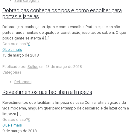
Sem categoria
Dobradiças conheça os tipos e como escolher para
portas e janelas
Dobradiças: conheça os tipos e como escolher Portas e janelas são
partes fundamentais de qualquer construção, isso todos sabem. O que
pouca gente se atenta é
[…]
Gostou disso?
0
0
Leia mais
13 de março de 2018
Publicado por
Sollus
em
13 de março de 2018
Categorias
Reformas
Revestimentos que facilitam a limpeza
Revestimentos que facilitam a limpeza da casa Com a rotina agitada da
vida moderna, ninguém quer perder tempo de descanso e de lazer com a
limpeza
[…]
Gostou disso?
0
0
Leia mais
9 de março de 2018