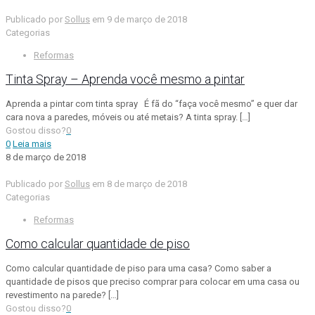
Publicado por
Sollus
em
9 de março de 2018
Categorias
Reformas
Tinta Spray – Aprenda você mesmo a pintar
Aprenda a pintar com tinta spray É fã do “faça você mesmo” e quer dar
cara nova a paredes, móveis ou até metais? A tinta spray.
[…]
Gostou disso?
0
0
Leia mais
8 de março de 2018
Publicado por
Sollus
em
8 de março de 2018
Categorias
Reformas
Como calcular quantidade de piso
Como calcular quantidade de piso para uma casa? Como saber a
quantidade de pisos que preciso comprar para colocar em uma casa ou
revestimento na parede?
[…]
Gostou disso?
0