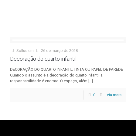
Leia
mais
Sollus
em
26 de março de 2018
Decoração do quarto infantil
DECORAÇÃO DO QUARTO INFANTIL TINTA OU PAPEL DE PAREDE
Quando o assunto é a decoração do quarto infantil a
responsabilidade é enorme. O espaço, além
[…]
0
Leia mais