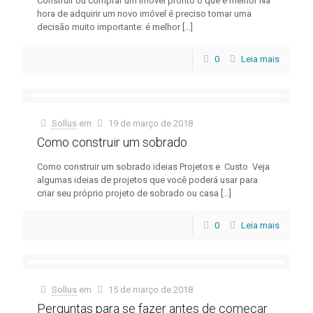
Construir ou comprar um imóvel pronto o que é melhor Na
hora de adquirir um novo imóvel é preciso tomar uma
decisão muito importante: é melhor
[…]
0
Leia mais
Sollus
em
19 de março de 2018
Como construir um sobrado
Como construir um sobrado ideias Projetos e Custo Veja
algumas ideias de projetos que você poderá usar para
criar seu próprio projeto de sobrado ou casa
[…]
0
Leia mais
Sollus
em
15 de março de 2018
Perguntas para se fazer antes de começar