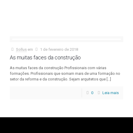
Leia
mais
Sollus
em
1 de fevereiro de 2018
As muitas faces da construção
As muitas faces da construção Profissionais com várias
formações. Profissionais que somam mais de uma formação no
setor da reforma e da construção. Sejam arquitetos que
[…]
0
Leia mais