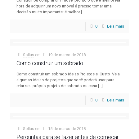
Construir ou comprar um imóvel pronto o que é melhor Na
hora de adquirir um novo imóvel é preciso tomar uma
decisão muito importante: é melhor
[…]
0
Leia mais
Sollus
em
19 de março de 2018
Como construir um sobrado
Como construir um sobrado ideias Projetos e Custo Veja
algumas ideias de projetos que você poderá usar para
criar seu próprio projeto de sobrado ou casa
[…]
0
Leia mais
Sollus
em
15 de março de 2018
Perguntas para se fazer antes de começar