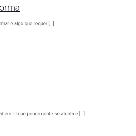
forma
rmar é algo que requer
[…]
sabem. O que pouca gente se atenta é
[…]