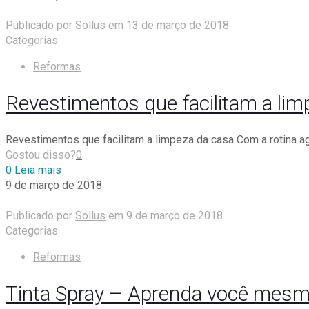
Publicado por
Sollus
em
13 de março de 2018
Categorias
Reformas
Revestimentos que facilitam a lim
Revestimentos que facilitam a limpeza da casa Com a rotina 
Gostou disso?
0
0
Leia mais
9 de março de 2018
Publicado por
Sollus
em
9 de março de 2018
Categorias
Reformas
Tinta Spray – Aprenda você mesmo