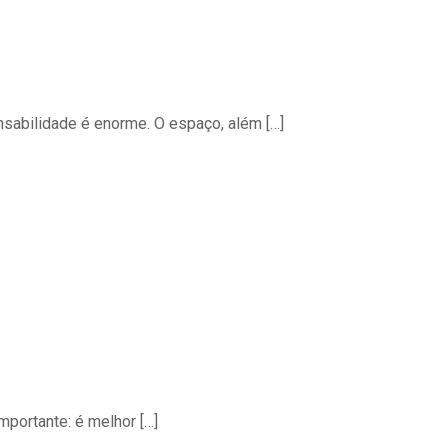
abilidade é enorme. O espaço, além
[…]
mportante: é melhor
[…]