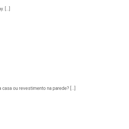
y.
[…]
a casa ou revestimento na parede?
[…]