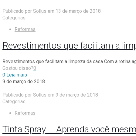
Publicado por
Sollus
em
13 de março de 2018
Categorias
Reformas
Revestimentos que facilitam a lim
Revestimentos que facilitam a limpeza da casa Com a rotina 
Gostou disso?
0
0
Leia mais
9 de março de 2018
Publicado por
Sollus
em
9 de março de 2018
Categorias
Reformas
Tinta Spray – Aprenda você mesmo