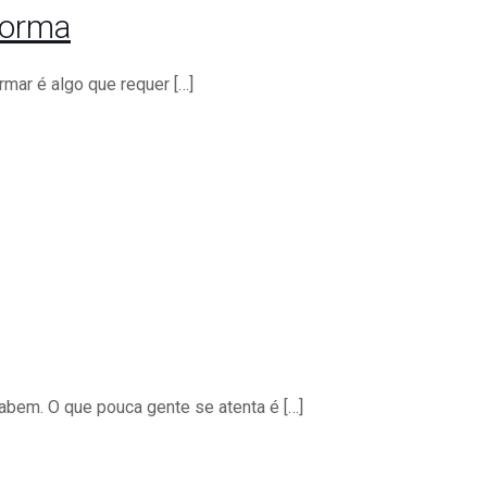
forma
rmar é algo que requer
[…]
sabem. O que pouca gente se atenta é
[…]