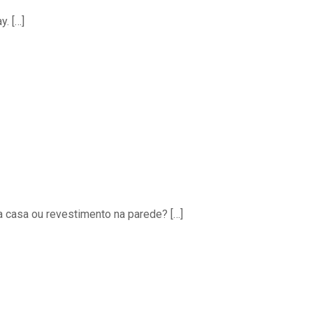
y.
[…]
a casa ou revestimento na parede?
[…]