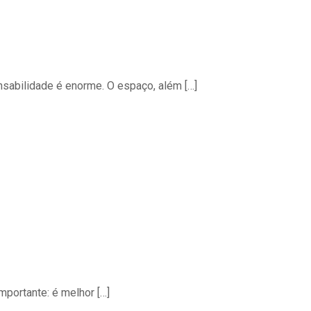
abilidade é enorme. O espaço, além
[…]
mportante: é melhor
[…]