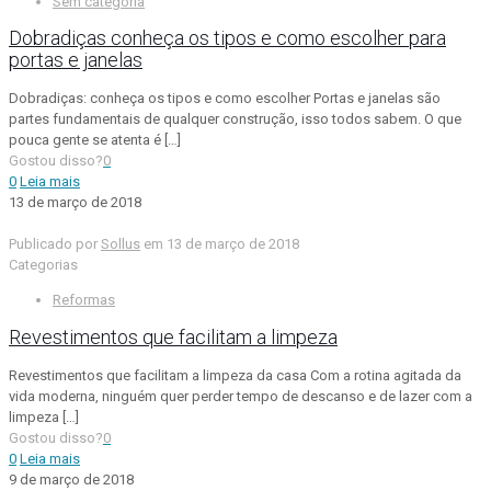
Sem categoria
Dobradiças conheça os tipos e como escolher para
portas e janelas
Dobradiças: conheça os tipos e como escolher Portas e janelas são
partes fundamentais de qualquer construção, isso todos sabem. O que
pouca gente se atenta é
[…]
Gostou disso?
0
0
Leia mais
13 de março de 2018
Publicado por
Sollus
em
13 de março de 2018
Categorias
Reformas
Revestimentos que facilitam a limpeza
Revestimentos que facilitam a limpeza da casa Com a rotina agitada da
vida moderna, ninguém quer perder tempo de descanso e de lazer com a
limpeza
[…]
Gostou disso?
0
0
Leia mais
9 de março de 2018