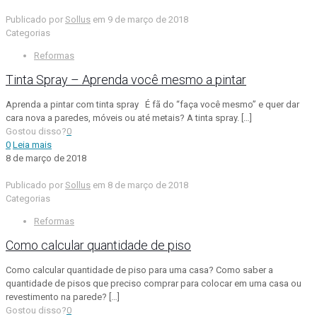
Publicado por
Sollus
em
9 de março de 2018
Categorias
Reformas
Tinta Spray – Aprenda você mesmo a pintar
Aprenda a pintar com tinta spray É fã do “faça você mesmo” e quer dar
cara nova a paredes, móveis ou até metais? A tinta spray.
[…]
Gostou disso?
0
0
Leia mais
8 de março de 2018
Publicado por
Sollus
em
8 de março de 2018
Categorias
Reformas
Como calcular quantidade de piso
Como calcular quantidade de piso para uma casa? Como saber a
quantidade de pisos que preciso comprar para colocar em uma casa ou
revestimento na parede?
[…]
Gostou disso?
0