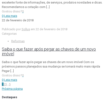
excelente fonte de informações, de serviços, produtos novidades e dicas.
Recomendamos a cotação com
[…]
Gostou disso?
0
0
Leia mais
22 de fevereiro de 2018
Publicado por
Sollus
em
22 de fevereiro de 2018
Categorias
Reformas
Saiba o que fazer após pegar as chaves de um novo
imóvel
Saiba o que fazer após pegar as chaves de um novo imóvel Com os
próximos passos planejados sua mudança se tornará muito mais rápida
Pegar
[…]
Gostou disso?
0
0
Leia mais
1
2
3
...
5
Próxima página
Destaques