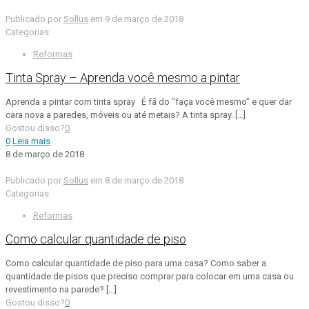
Publicado por
Sollus
em
9 de março de 2018
Categorias
Reformas
Tinta Spray – Aprenda você mesmo a pintar
Aprenda a pintar com tinta spray É fã do “faça você mesmo” e quer dar
cara nova a paredes, móveis ou até metais? A tinta spray.
[…]
Gostou disso?
0
0
Leia mais
8 de março de 2018
Publicado por
Sollus
em
8 de março de 2018
Categorias
Reformas
Como calcular quantidade de piso
Como calcular quantidade de piso para uma casa? Como saber a
quantidade de pisos que preciso comprar para colocar em uma casa ou
revestimento na parede?
[…]
Gostou disso?
0