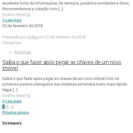
excelente fonte de informações, de serviços, produtos novidades e dicas.
Recomendamos a cotação com
[…]
Gostou disso?
0
0
Leia mais
22 de fevereiro de 2018
Publicado por
Sollus
em
22 de fevereiro de 2018
Categorias
Reformas
Saiba o que fazer após pegar as chaves de um novo
imóvel
Saiba o que fazer após pegar as chaves de um novo imóvel Com os
próximos passos planejados sua mudança se tornará muito mais rápida
Pegar
[…]
Gostou disso?
0
0
Leia mais
1
2
3
...
5
Próxima página
Destaques