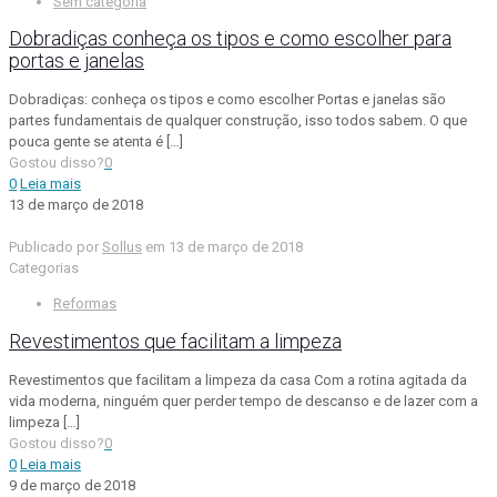
Sem categoria
Dobradiças conheça os tipos e como escolher para
portas e janelas
Dobradiças: conheça os tipos e como escolher Portas e janelas são
partes fundamentais de qualquer construção, isso todos sabem. O que
pouca gente se atenta é
[…]
Gostou disso?
0
0
Leia mais
13 de março de 2018
Publicado por
Sollus
em
13 de março de 2018
Categorias
Reformas
Revestimentos que facilitam a limpeza
Revestimentos que facilitam a limpeza da casa Com a rotina agitada da
vida moderna, ninguém quer perder tempo de descanso e de lazer com a
limpeza
[…]
Gostou disso?
0
0
Leia mais
9 de março de 2018