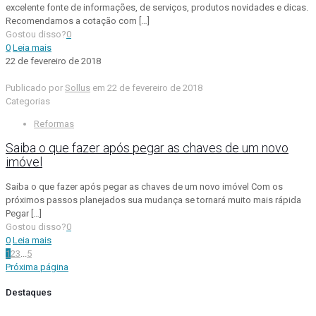
excelente fonte de informações, de serviços, produtos novidades e dicas.
Recomendamos a cotação com
[…]
Gostou disso?
0
0
Leia mais
22 de fevereiro de 2018
Publicado por
Sollus
em
22 de fevereiro de 2018
Categorias
Reformas
Saiba o que fazer após pegar as chaves de um novo
imóvel
Saiba o que fazer após pegar as chaves de um novo imóvel Com os
próximos passos planejados sua mudança se tornará muito mais rápida
Pegar
[…]
Gostou disso?
0
0
Leia mais
1
2
3
...
5
Próxima página
Destaques