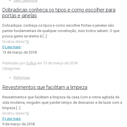
Sem categoria
Dobradiças conheça os tipos e como escolher para
portas e janelas
Dobradiças: conheça os tipos e como escolher Portas e janelas são
partes fundamentais de qualquer construção, isso todos sabem. O que
pouca gente se atenta é
[…]
Gostou disso?
0
0
Leia mais
13 de março de 2018
Publicado por
Sollus
em
13 de março de 2018
Categorias
Reformas
Revestimentos que facilitam a limpeza
Revestimentos que facilitam a limpeza da casa Com a rotina agitada da
vida moderna, ninguém quer perder tempo de descanso e de lazer com a
limpeza
[…]
Gostou disso?
0
0
Leia mais
9 de março de 2018