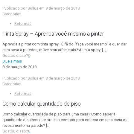
Publicado por
Sollus
em
9 de março de 2018
Categorias
Reformas
Tinta Spray – Aprenda você mesmo a pintar
Aprenda a pintar com tinta spray É fã do “faça você mesmo” e quer dar
cara nova a paredes, móveis ou até metais? A tinta spray.
[…]
Gostou disso?
0
0
Leia mais
8 de março de 2018
Publicado por
Sollus
em
8 de março de 2018
Categorias
Reformas
Como calcular quantidade de piso
Como calcular quantidade de piso para uma casa? Como saber a
quantidade de pisos que preciso comprar para colocar em uma casa ou
revestimento na parede?
[…]
Gostou disso?
0