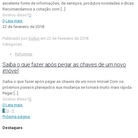
excelente fonte de informações, de serviços, produtos novidades e dicas.
Recomendamos a cotação com
[…]
Gostou disso?
0
0
Leia mais
22 de fevereiro de 2018
Publicado por
Sollus
em
22 de fevereiro de 2018
Categorias
Reformas
Saiba o que fazer após pegar as chaves de um novo
imóvel
Saiba o que fazer após pegar as chaves de um novo imóvel Com os
próximos passos planejados sua mudança se tornará muito mais rápida
Pegar
[…]
Gostou disso?
0
0
Leia mais
1
2
3
...
5
Próxima página
Destaques