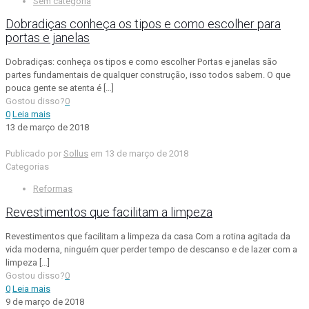
Sem categoria
Dobradiças conheça os tipos e como escolher para
portas e janelas
Dobradiças: conheça os tipos e como escolher Portas e janelas são
partes fundamentais de qualquer construção, isso todos sabem. O que
pouca gente se atenta é
[…]
Gostou disso?
0
0
Leia mais
13 de março de 2018
Publicado por
Sollus
em
13 de março de 2018
Categorias
Reformas
Revestimentos que facilitam a limpeza
Revestimentos que facilitam a limpeza da casa Com a rotina agitada da
vida moderna, ninguém quer perder tempo de descanso e de lazer com a
limpeza
[…]
Gostou disso?
0
0
Leia mais
9 de março de 2018