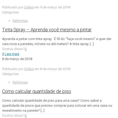
Publicado por
Sollus
em
9 de março de 2018
Categorias
Reformas
Tinta Spray – Aprenda você mesmo a pintar
Aprenda a pintar com tinta spray É fã do “faça você mesmo” e quer dar
cara nova a paredes, móveis ou até metais? A tinta spray.
[…]
Gostou disso?
0
0
Leia mais
8 de março de 2018
Publicado por
Sollus
em
8 de março de 2018
Categorias
Reformas
Como calcular quantidade de piso
Como calcular quantidade de piso para uma casa? Como saber a
quantidade de pisos que preciso comprar para colocar em uma casa ou
revestimento na parede?
[…]
Gostou disso?
0