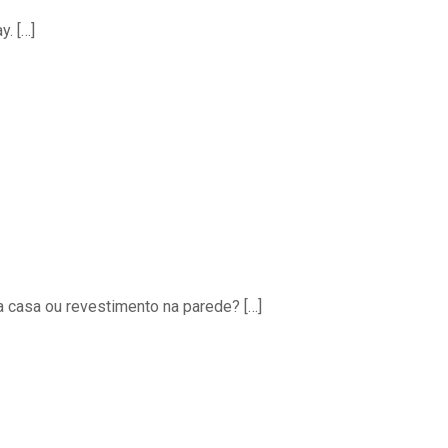
y.
[…]
a casa ou revestimento na parede?
[…]