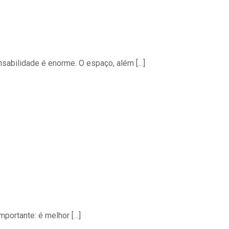
abilidade é enorme. O espaço, além
[…]
mportante: é melhor
[…]