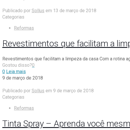
Publicado por
Sollus
em
13 de março de 2018
Categorias
Reformas
Revestimentos que facilitam a lim
Revestimentos que facilitam a limpeza da casa Com a rotina 
Gostou disso?
0
0
Leia mais
9 de março de 2018
Publicado por
Sollus
em
9 de março de 2018
Categorias
Reformas
Tinta Spray – Aprenda você mesmo