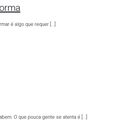
forma
rmar é algo que requer
[…]
sabem. O que pouca gente se atenta é
[…]