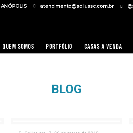
RIANÓPOLIS
atendimento@sollussc.com.br
@s
Quem Somos
Portfólio
Casas a Venda
BLOG