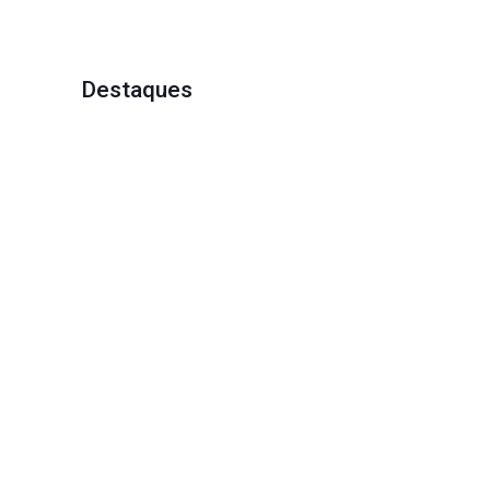
Destaques
2 de abril de 2018
26 de mar
Ralo linear é eficiente no
Decora
escoamento de água
Leia mais