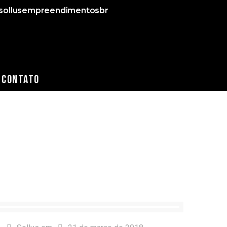
ollusempreendimentosbr
Contato