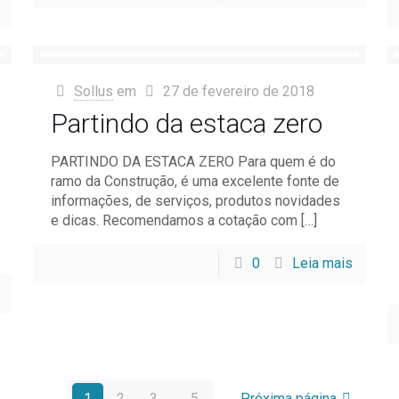
Sollus
em
27 de fevereiro de 2018
Partindo da estaca zero
PARTINDO DA ESTACA ZERO Para quem é do
ramo da Construção, é uma excelente fonte de
informações, de serviços, produtos novidades
e dicas. Recomendamos a cotação com
[…]
0
Leia mais
1
2
3
...
5
Próxima página