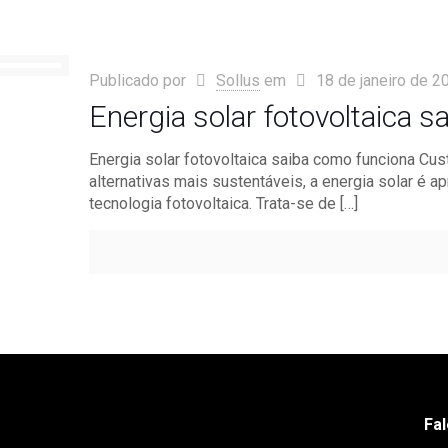
Publicado por
Sollus
em
18 de janeiro de 2
Energia solar fotovoltaica 
Energia solar fotovoltaica saiba como funciona C
alternativas mais sustentáveis, a energia solar é 
tecnologia fotovoltaica. Trata-se de
[…]
Fa