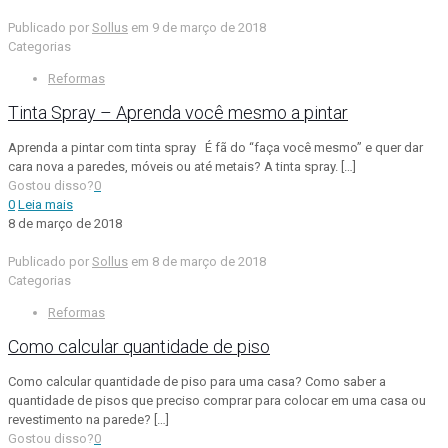
Publicado por
Sollus
em
9 de março de 2018
Categorias
Reformas
Tinta Spray – Aprenda você mesmo a pintar
Aprenda a pintar com tinta spray É fã do “faça você mesmo” e quer dar
cara nova a paredes, móveis ou até metais? A tinta spray.
[…]
Gostou disso?
0
0
Leia mais
8 de março de 2018
Publicado por
Sollus
em
8 de março de 2018
Categorias
Reformas
Como calcular quantidade de piso
Como calcular quantidade de piso para uma casa? Como saber a
quantidade de pisos que preciso comprar para colocar em uma casa ou
revestimento na parede?
[…]
Gostou disso?
0