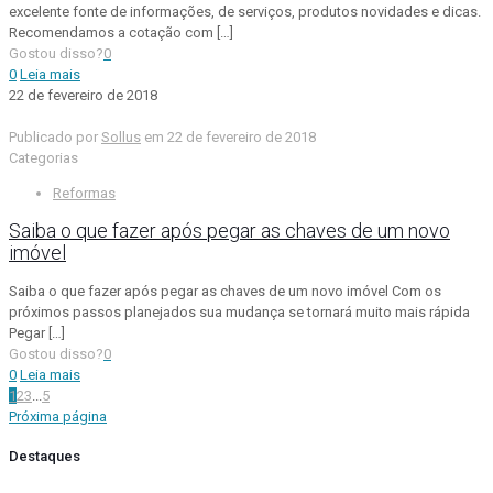
excelente fonte de informações, de serviços, produtos novidades e dicas.
Recomendamos a cotação com
[…]
Gostou disso?
0
0
Leia mais
22 de fevereiro de 2018
Publicado por
Sollus
em
22 de fevereiro de 2018
Categorias
Reformas
Saiba o que fazer após pegar as chaves de um novo
imóvel
Saiba o que fazer após pegar as chaves de um novo imóvel Com os
próximos passos planejados sua mudança se tornará muito mais rápida
Pegar
[…]
Gostou disso?
0
0
Leia mais
1
2
3
...
5
Próxima página
Destaques