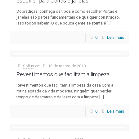
escolher para portas e janelas
Dobradiças: conheça os tipos e como escolher Portas e
janelas são partes fundamentais de qualquer construção,
isso todos sabem. O que pouca gente se atenta é
[…]
0
Leia mais
Sollus
em
13 de março de 2018
Revestimentos que facilitam a limpeza
Revestimentos que facilitam a limpeza da casa Com a
rotina agitada da vida moderna, ninguém quer perder
tempo de descanso e de lazer com a limpeza
[…]
0
Leia mais