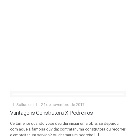
mais
Leia
mais
5 de março
de 2018
Como
baratear sua
construção
Leia
mais
Sollus
em
24 de novembro de 2017
Vantagens Construtora X Pedreiros
Certamente quando você decidiu iniciar uma obra, se deparou
com aquela famosa dúvida: contratar uma construtora ou recorrer
e empreitar um serviço? ou chamar um pedreiro
[…]